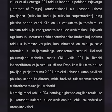
eluks vajalik energia. CRA toidula lahendus põhineb asjavõrgu
(Internet of Things) kontseptsioonil: ala koosneb kahest
paviljonist (tuleviku kodu ja tuleviku supermarket) ning
platsist nende vahel. Siin on ka vetikafarm ja tornfarm, et
näidata toidu- ja energiatootmise tulevikuvõimalusi. Asjavõrk
aga kutsub lineaarset toidu tootmisahelat ümber kujundama
toidu ja inimeste võrguks, kus inimesed on toiduga, selle
tootmise ja laialijaotamisega otsesemalt seotud. Hollandi
põllumajandustehnika tootja CNH valis CRA ja Recchi
inseneribüroo välja veel ka Milano Expo kestliku farminduse
paviljoni projekteerima.2 CRA projekti kohaselt katab paviljoni
põllulapilaadne kaldkatus, mida harivad täisautomaatsetest
traktoritest maaviljelusrobotid.
Mitmelgi moel kõõlub CRA looming digitehnoloogilise reaalsuse
ja kontseptuaalsete tulevikuvisioonide ehk rakenduslike
utoopiate vahel.