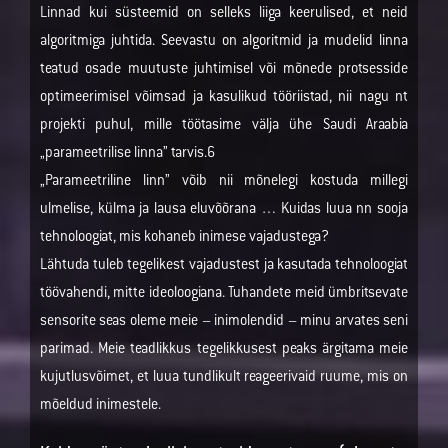
Linnad kui süsteemid on selleks liiga keerulised, et neid
algoritmiga juhtida. Seevastu on algoritmid ja mudelid linna
teatud osade muutuste juhtimisel või mõnede protsesside
optimeerimisel võimsad ja kasulikud tööriistad, nii nagu nt
projekti puhul, mille töötasime välja ühe Saudi Araabia
„parameetrilise linna” tarvis.6
„Parameetriline linn” võib nii mõnelegi kostuda millegi
ulmelise, külma ja lausa eluvõõrana … Kuidas luua nn sooja
tehnoloogiat, mis kohaneb inimese vajadustega?
Lähtuda tuleb tegelikest vajadustest ja kasutada tehnoloogiat
töövahendi, mitte ideoloogiana. Tuhandete meid ümbritsevate
sensorite seas oleme meie – inim­olendid – minu arvates seni
parimad. Meie teadlikkus tegelikkusest peaks ärgitama meie
kujutlusvõimet, et luua tundlikult reageerivaid ruume, mis on
mõeldud inimestele.