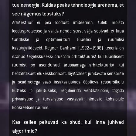
tuuleenergia. Kuidas peaks tehnoloogia arenema, et
see nägemus teostuks?
Arhitektuur ei pea loodust imiteerima, tuleb mõista
loodusprotsesse ja valida nende seast välja sobivad, et luua
tundlikke ja optimeeritud füüsilisi ja ruumilisi
kasutajaliideseid. Reyner Banhami (1922–1988) teooria on
saanud tegelikkuseks: arusaam arhitektuurist kui füüsilisest
ruumist on asendunud arusaamaga arhitektuurist kui
heatahtlikust elukeskkonnast. Digitaalselt juhitavate sensorite
ja seadmetega saab tasakaalustada ööpäeva ressursikulu
kütteks ja jahutuseks, reguleerida ventilatsiooni, tagada
privaatsuse ja turvalisuse vastavalt inimeste kohalolule
konkreetses ruumis.
Kas selles peituvad ka ohud, kui linna juhivad
algoritmid?