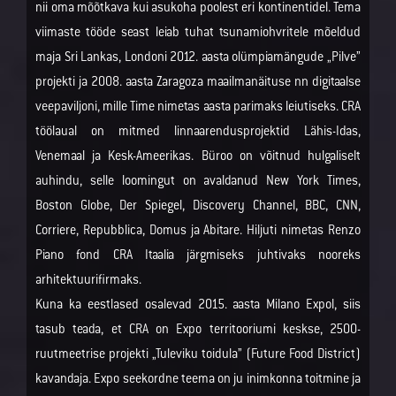
nii oma mõõtkava kui asukoha poolest eri kontinentidel. Tema
viimaste tööde seast leiab tuhat tsunamiohvritele mõeldud
maja Sri Lankas, Londoni 2012. aasta olümpiamängude „Pilve”
projekti ja 2008. aasta Zaragoza maailmanäituse nn digitaalse
veepaviljoni, mille Time nimetas aasta parimaks leiutiseks. CRA
töölaual on mitmed linnaarendusprojektid Lähis-Idas,
Venemaal ja Kesk-Ameerikas. Büroo on võitnud hulgaliselt
auhindu, selle loomingut on avaldanud New York Times,
Boston Globe, Der Spiegel, Discovery Channel, BBC, CNN,
Corriere, Repubblica, Domus ja Abitare. Hiljuti nimetas Renzo
Piano fond CRA Itaalia järgmiseks juhtivaks nooreks
arhitektuurifirmaks.
Kuna ka eestlased osalevad 2015. aasta Milano Expol, siis
tasub teada, et CRA on Expo territooriumi keskse, 2500-
ruutmeetrise projekti „Tuleviku toidula” (Future Food District)
kavandaja. Expo seekordne teema on ju inimkonna toitmine ja