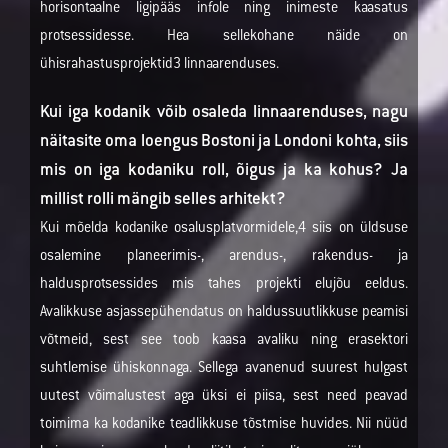
horisontaalne ligipääs infole ning inimeste kaasatus
protsessidesse. Hea sellekohane näide on
ühisrahastusprojektid3 linnaarenduses.
Kui iga kodanik võib osaleda linnaarenduses, nagu
näitasite oma loengus Bostoni ja Londoni kohta, siis
mis on iga kodaniku roll, õigus ja ka kohus? Ja
millist rolli mängib selles arhitekt?
Kui mõelda kodanike osalusplatvormidele,4 siis on üldsuse
osalemine planeerimis-, arendus-, rakendus- ja
haldusprotsessides mis tahes projekti elujõu eeldus.
Avalikkuse asjassepühendatus on haldussuutlikkuse peamisi
võtmeid, sest see toob kaasa avaliku ning erasektori
suhtlemise ühiskonnaga. Sellega avanenud suurest hulgast
uutest võimalustest aga üksi ei piisa, sest need peavad
toimima ka kodanike teadlikkuse tõstmise huvides. Nii nüüd