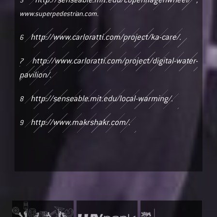
http://senseable.mit.edu/copenhagenwheel/
5
,
www.superpedestrian.com.
http://www.carloratti.com/project/ka-care/.
6
http://www.carloratti.com/project/digital-water-
7
pavilion/.
http://senseable.mit.edu/local-warming/.
8
http://www.makrshakr.com/.
9