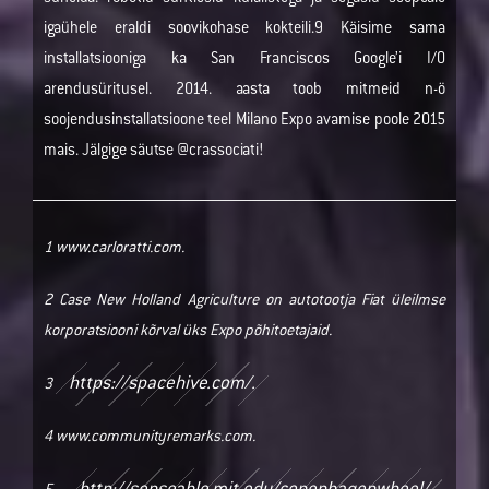
igaühele eraldi soovikohase kokteili.9 Käisime sama
installatsiooniga ka San Franciscos Google’i I/O
arendusüritusel. 2014. aasta toob mitmeid n-ö
soojendusinstallatsioone teel Milano Expo avamise poole 2015
mais. Jälgige säutse @crassociati!
1 www.carloratti.com.
2 Case New Holland Agriculture on autotootja Fiat üleilmse
korporatsiooni kõrval üks Expo põhitoetajaid.
https://spacehive.com/.
3
4 www.communityremarks.com.