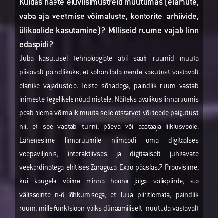
Kuidas näete eluviisimustreid muutumas (elamute,
vaba aja veetmise võimaluste, kontorite, arhiivide,
ülikoolide kasutamine)? Milliseid ruume vajab linn
edaspidi?
Juba kasutusel tehnoloogiate abil saab ruumid muuta
piisavalt paindlikuks, et kohandada nende kasutust vastavalt
elanike vajadustele. Teiste sõnadega, paindlik ruum vastab
inimeste tegelikele nõudmistele. Näiteks avalikus linnaruumis
peab olema võimalik muuta selle otstarvet või teede paigutust
nii, et see vastab tunni, päeva või aastaaja liiklusvoole.
Lähenesime linnaruumile niimoodi oma digitaalses
veepaviljonis, interaktiivses ja digitaalselt juhitavate
veekardinatega ehitises Zaragoza Expo pääslas.7 Proovisime,
kui kaugele võime minna hoone jäiga välispiirde, s.o
välisseinte n-ö lõhkumisega, et luua piiritlemata, paindlik
ruum, mille funktsioon võiks dünaamiliselt muutuda vastavalt