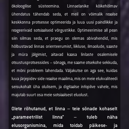
ökoloogilise süsteemina. Linnaelanike kõikehõlmav
ühendatus tähendab seda, et meil on võimalik reaalse
keskkonna protsesse optimeerida ja luua uusi paindlikke ja
reageerivaid sotsiaalseid võrgustikke. Optimeerimise all pean
siin silmas seda, et praegu on olemas abivahendid, mis
hõlbustavad linnas orienteerumist, liikluse, ilmaolude, saaste
ja müra jälgimist, aitavad kaasa linlaste osalemisele
otsustusprotsessides – sõnaga, me saame otsekohe sekkuda,
et mõni probleem lahendada. Väljakutse on aga see, kuidas
luua järjepidev side reaalse maailma, mis on meie elukvaliteedi
seisukohalt üha olulisem, ja digitaalse infopilve vahele, mis
majutab suurt osa meie sotsiaalsest eluolust.
Olete rõhutanud, et linna – teie sõnade kohaselt
„parameetrilist linna” – tuleb näha
elusorganismina, mida toidab päikese- ja