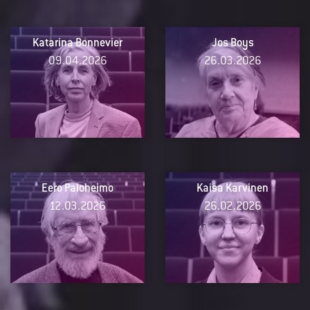
Katarina Bonnevier
Jos Boys
09.04.2026
26.03.2026
Eero Paloheimo
Kaisa Karvinen
12.03.2026
26.02.2026