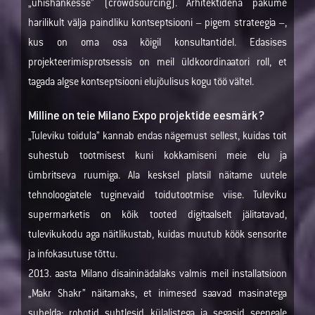
„ühishankesse” (crowdsourcing). Arhitektidena pakume
harilikult välja paindliku kontseptsiooni – pigem strateegia –,
kus on oma osa kõigil konsultantidel. Edasises
projekteerimisprotsessis on meil üldkoordinaatori roll, et
tagada algse kontseptsiooni elujõulisus kogu töö vältel.
Milline on teie Milano Expo projektide eesmärk?
„Tuleviku toidula” kannab endas nägemust sellest, kuidas toit
suhestub tootmisest kuni kokkamiseni meie elu ja
ümbritseva ruumiga. Ala kesksel platsil näitame uutele
tehnoloogiatele tuginevaid toidutootmise viise. Tuleviku
supermarketis on kõik tooted digitaalselt jälitatavad,
tulevikukodu aga näitlikustab, kuidas muutub köök sensorite
ja infokasutuse tõttu.
2013. aasta Milano disaininädalaks valmis meil installatsioon
„Makr Shakr” näitamaks, et inimesed saavad masinatega
suhelda: robotid suhtlesid külalistega ja segasid seepeale