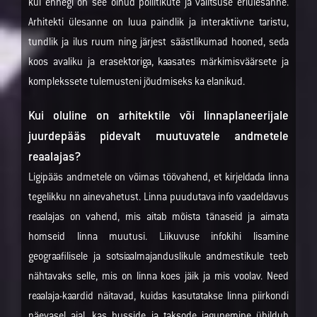
kui ennegi on see olnud poliitikute ja valitsuse eriülesanne.
Arhitekti ülesanne on luua paindlik ja interaktiivne taristu,
tundlik ja ilus ruum ning järjest säästlikumad hooned, seda
koos avaliku ja erasektoriga, kaasates märkimisväärsete ja
komplekssete tulemusteni jõudmiseks ka elanikud.
Kui oluline on arhitektile või linnaplaneerijale
juurdepääs pidevalt muutuvatele andmetele
reaalajas?
Ligipääs andmetele on võimas töövahend, et kirjeldada linna
tegelikku nn ainevahetust. Linna puudutava info vaadeldavus
reaalajas on vahend, mis aitab mõista tänaseid ja aimata
homseid linna muutusi. Liikuvuse infokihi lisamine
geograafilisele ja sotsiaalmajanduslikule andmestikule teeb
nähtavaks selle, mis on linna koes jäik ja mis voolav. Need
reaalaja-kaardid näitavad, kuidas kasutatakse linna piirkondi