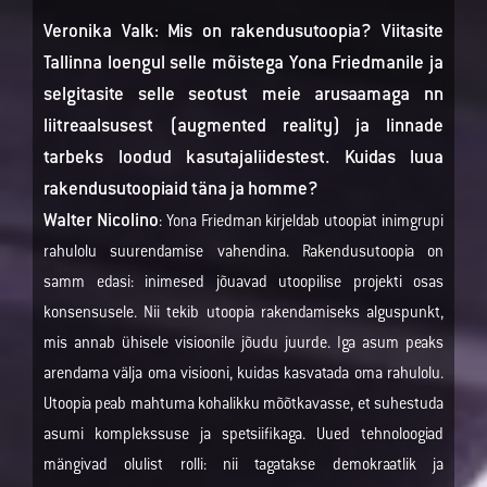
Veronika Valk: Mis on rakendus­utoopia? Viitasite
Tallinna loengul selle mõistega Yona Friedmanile ja
selgitasite selle seotust meie arusaamaga nn
liitreaalsusest (augmented reality) ja linnade
tarbeks loodud kasutajaliidestest. Kuidas luua
rakendusutoopiaid täna ja homme?
Walter Nicolino
: Yona Friedman kirjeldab utoopiat inimgrupi
rahulolu suurendamise vahendina. Rakendusutoopia on
samm edasi: inimesed jõuavad utoopilise projekti osas
konsensusele. Nii tekib utoopia rakendamiseks alguspunkt,
mis annab ühisele visioonile jõudu juurde. Iga asum peaks
arendama välja oma visiooni, kuidas kasvatada oma rahulolu.
Utoopia peab mahtuma kohalikku mõõtkavasse, et suhestuda
asumi komplekssuse ja spetsiifikaga. Uued tehnoloogiad
mängivad olulist rolli: nii tagatakse demokraatlik ja