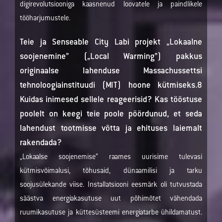
digirevolutsiooniga kaasnenud loovatele ja paindlikele
tööharjumustele.
Teie ja Senseable City Labi projekt „Lokaalne
soojenemine” („Local Warming”) pakkus
originaalse lahenduse Massachussettsi
tehnoloogiainstituudi (MIT) hoone kütmiseks.8
Kuidas inimesed sellele reageerisid? Kas tööstuse
poolelt on keegi teie poole pöördunud, et seda
lahendust tootmisse võtta ja ehituses laiemalt
rakendada?
„Lokaalse soojenemise” raames uurisime tulevasi
kütmisvõimalusi, tõhusaid, dünaamilisi ja tarku
soojusülekande viise. Installatsiooni eesmärk oli tutvustada
säästva energiakasutuse uut põhimõtet vähendada
ruumikasutuse ja küttesüsteemi energiatarbe ühildamatust.