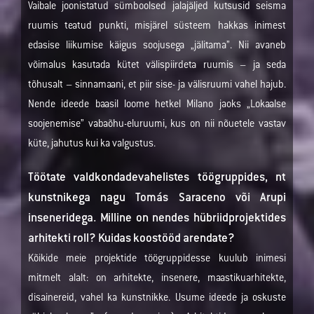
Vaibale joonistatud sümboolsed jalajäljed kutsusid seisma
ruumis teatud punkti, misjärel süsteem hakkas inimest
edasise liikumise käigus soojusega „jälitama”. Nii avaneb
võimalus kasutada kütet välispiirdeta ruumis – ja seda
tõhusalt – sinnamaani, et piir sise- ja välisruumi vahel hajub.
Nende ideede baasil loome hetkel Milano jaoks „Lokaalse
soojenemise” vabaõhu-eluruumi, kus on nii nõuetele vastav
küte, jahutus kui ka valgustus.
Töötate valdkondadevahelistes töögruppides, nt
kunstnikega nagu Tomás Saraceno või Arupi
inseneridega. Milline on nendes hübriidprojektides
arhitekti roll? Kuidas koostööd arendate?
Kõikide meie projektide töögruppidesse kuulub inimesi
mitmelt alalt: on arhitekte, insenere, maastikuarhitekte,
disainereid, vahel ka kunstnikke. Usume ideede ja oskuste