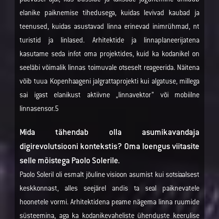
päevasel ajal, kas busside ja taksode jagunemine ühildub
elanike paiknemise tihedusega, kuidas levivad kaubad ja
teenused, kuidas asustavad linna erinevad inimrühmad, nt
turistid ja linlased. Arhitektide ja linnaplaneerijatena
kasutame seda infot oma projektides, kuid ka kodanikel on
seeläbi võimalik linnas toimuvale otseselt reageerida. Näitena
võib tuua Kopenhaageni jalgrattaprojekti kui algatuse, millega
sai igast elanikust aktiivne „linnavektor” või mobiilne
linnasensor.5
Mida tähendab olla asumikavandaja
digirevolutsiooni kontekstis? Oma loengus viitasite
selle mõistega Paolo Solerile.
Paolo Soleril oli esmalt jõuline visioon asumist kui sotsiaalsest
keskkonnast, alles seejärel andis ta seal paiknevatele
hoonetele vormi. Arhitektidena peame nägema linna ruumide
süsteemina, aga ka kodanikevaheliste ühenduste keerulise