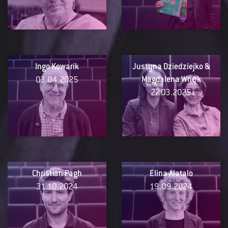
Ingo Kowarik
Justyna Dziedziejko &
03.04.2025
Magdalena Wnęk
27.03.2025
Christian Pagh
Elina Alatalo
31.10.2024
19.09.2024