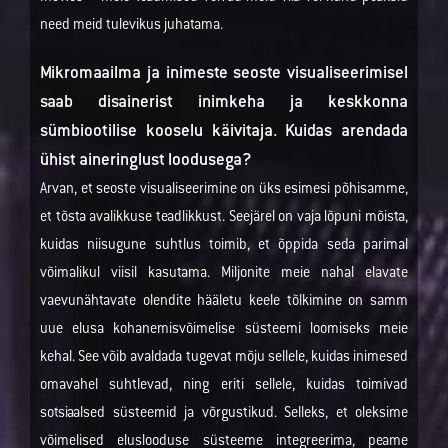
need meid tulevikus juhatama.
Mikromaailma ja inimeste seoste visualiseerimisel
saab disainerist inimkeha ja keskkonna
sümbiootilise kooselu käivitaja. Kuidas arendada
ühist aineringlust loodusega?
Arvan, et seoste visualiseerimine on üks esimesi põhisamme,
et tõsta avalikkuse teadlikkust. Seejärel on vaja lõpuni mõista,
kuidas niisugune suhtlus toimib, et õppida seda parimal
võimalikul viisil kasutama. Miljonite meie nahal elavate
vaevunähtavate olendite hääletu keele tõlkimine on samm
uue elusa kohanemisvõimelise süsteemi loomiseks meie
kehal. See võib avaldada tugevat mõju sellele, kuidas inimesed
omavahel suhtlevad, ning eriti sellele, kuidas toimivad
sotsiaalsed süsteemid ja võrgustikud. Selleks, et oleksime
võimelised eluslooduse süsteeme integreerima, peame