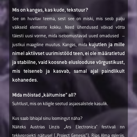
Mis on kangas, kas kude, tekstuur?
See on huvitav teema, sest see on miski, mis seob palju
väikseid elemente kokku. Need ühendused võivad võtta
täiesti uusi vorme, mida iseloomustavad uued omadused –
kujutlen ja mille
justkui maagiline muutus. Kangas, mida
nimel aktiivset uurimistööd teen, ei ole määratletud
ja stabiilne, vaid koosneb eluslooduse võrgustikust,
mis teiseneb ja kasvab, samal ajal paindlikult
kohanedes.
Mida mõistad „käitumise” all?
Suhtlust, mis on kõigile seotud asjaosalistele kasulik.
Kus saab lähiajal sinu loomingut näha?
Näiteks Austrias Linzis „Ars Electronica” festivali nn
tekkeprojekti näitusel („Project Genesis”), Riias Alma galeriis,