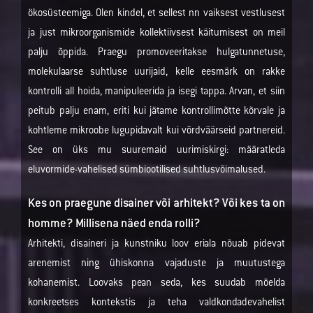
ökosüsteemiga. Olen kindel, et sellest nn vaiksest vestlusest
ja just mikroorganismide kollektiivsest käitumisest on meil
palju õppida. Praegu promoveeritakse hulgatunnetuse,
molekulaarse suhtluse uurijaid, kelle eesmärk on rakke
kontrolli all hoida, manipuleerida ja isegi tappa. Arvan, et siin
peitub palju enam, eriti kui jätame kontrollimõtte kõrvale ja
kohtleme mikroobe lugupidavalt kui võrdväärseid partnereid.
See on üks mu suuremaid uurimiskirgi: määratleda
eluvormide-vahelised sümbiootilised suhtlusvõimalused.
Kes on praegune disainer või arhitekt? Või kes ta on
homme? Millisena näed enda rolli?
Arhitekti, disaineri ja kunstniku loov eriala nõuab pidevat
arenemist ning ühiskonna vajaduste ja muutustega
kohanemist. Loovaks pean seda, kes suudab mõelda
konkreetses kontekstis ja teha valdkondadevahelist