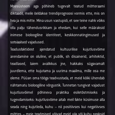
Moesüsteem aga põhineb tugevalt teatud mõtteraami
diktaadil, meile öeldakse trendiprognoosi vormis ette, mis on
hea ja mis mitte. Mina usun vastupidi, et see teine nahk võiks
olla palju tähendusrikkam ja ehedam, kui selle määraksid
inimese bioloogiline identiteet, keskkonnatingimused ja
sotsiaalsed vajadused.
Teadusfaktidest ajendatud kultuurilise kujutlusvõime
arendamine on oluline, et publik, sh disainerid, arhitektid,
teadlased, laiem avalikkus jne, hakkaks sügavamalt
juurdlema, ette kujutama ja uurima maailma, mille osa me
oleme. Püüan oma tööga teadvustada, et meid kõiki ühendab
nähtamatu bioloogiline võrgustik. Tunnetan tungivat vajadust
kujutlusvõimel põhineva praktika esiletõstmiseks ja
tugevdamiseks: kujutlusvõime aitab meil fakte küsimuse alla
seada ning kujutleda, kuhu – nii positiivses kui negatiivses
mõttes – meie teadmised võivad meid viia või kuhu peaksid