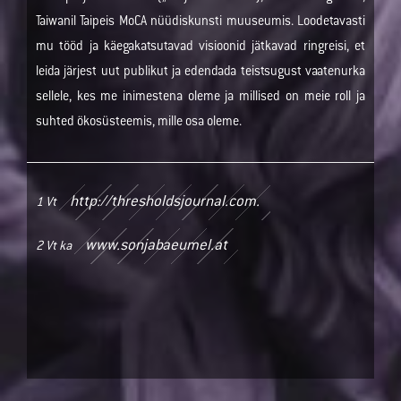
Taiwanil Taipeis MoCA nüüdiskunsti muuseumis. Loodetavasti
mu tööd ja käegakatsutavad visioonid jätkavad ringreisi, et
leida järjest uut publikut ja edendada teistsugust vaatenurka
sellele, kes me inimestena oleme ja millised on meie roll ja
suhted ökosüsteemis, mille osa oleme.
http://thresholdsjournal.com.
1 Vt
www.sonjabaeumel.at
2 Vt ka