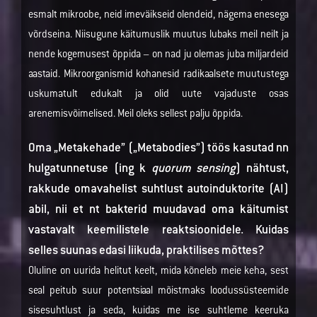
esmalt mikroobe, neid imeväikseid olendeid, nägema enesega
võrdseina. Niisugune käitumuslik muutus lubaks meil neilt ja
nende kogemusest õppida – on nad ju olemas juba miljardeid
aastaid. Mikroorganismid kohanesid radikaalsete muutustega
uskumatult edukalt ja olid uute vajaduste osas
arenemisvõimelised. Meil oleks sellest palju õppida.
Oma „Metakehade” („Metabodies”) töös kasutad nn
hulgatunnetuse (ing k
quorum sensing
) nähtust,
rakkude omavahelist suhtlust autoinduktorite (AI)
abil, nii et nt bakterid muudavad oma käitumist
vastavalt keemilistele reaktsioonidele. Kuidas
selles suunas edasi liikuda, praktilises mõttes?
Oluline on uurida helitut keelt, mida kõneleb meie keha, sest
seal peitub suur potentsiaal mõistmaks loodussüsteemide
sisesuhtlust ja seda, kuidas me ise suhtleme keeruka