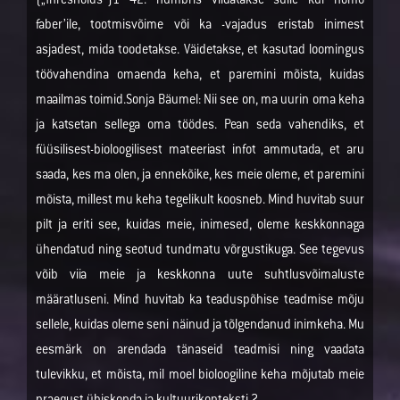
(„Thresholds”)1 42. numbris viidatakse sulle kui homo
faber’ile, tootmisvõime või ka -vajadus eristab inimest
asjadest, mida toodetakse. Väidetakse, et kasutad loomingus
töövahendina omaenda keha, et paremini mõista, kuidas
maailmas toimid.Sonja Bäumel: Nii see on, ma uurin oma keha
ja katsetan sellega oma töödes. Pean seda vahendiks, et
füüsilisest-bioloogilisest mateeriast infot ammutada, et aru
saada, kes ma olen, ja ennekõike, kes meie oleme, et paremini
mõista, millest mu keha tegelikult koosneb. Mind huvitab suur
pilt ja eriti see, kuidas meie, inimesed, oleme keskkonnaga
ühendatud ning seotud tundmatu võrgustikuga. See tegevus
võib viia meie ja keskkonna uute suhtlusvõimaluste
määratluseni. Mind huvitab ka teaduspõhise teadmise mõju
sellele, kuidas oleme seni näinud ja tõlgendanud inimkeha. Mu
eesmärk on arendada tänaseid teadmisi ning vaadata
tulevikku, et mõista, mil moel bioloogiline keha mõjutab meie