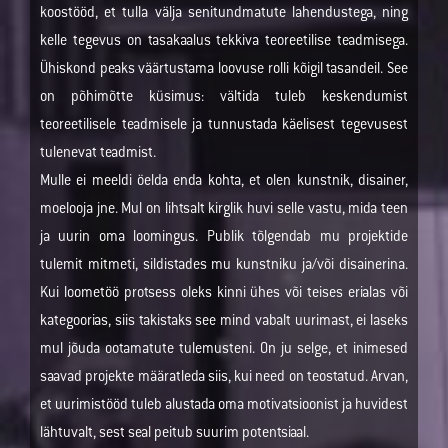
koostööd, et tulla välja senitundmatute lahendustega, ning
kelle tegevus on tasakaalus tekkiva teoreetilise teadmisega.
Ühiskond peaks väärtustama loovuse rolli kõigil tasandeil. See
on põhimõtte küsimus: vältida tuleb keskendumist
teoreetilisele teadmisele ja tunnustada käelisest tegevusest
tulenevat teadmist.
Mulle ei meeldi öelda enda kohta, et olen kunstnik, disainer,
moelooja jne. Mul on lihtsalt kirglik huvi selle vastu, mida teen
ja uurin oma loomingus. Publik tõlgendab mu projektide
tulemit mitmeti, sildistades mu kunstniku ja/või disainerina.
Kui loometöö protsess oleks kinni ühes või teises erialas või
kategoorias, siis takistaks see mind vabalt uurimast, ei laseks
mul jõuda ootamatute tulemusteni. On ju selge, et inimesed
saavad projekte määratleda siis, kui need on teostatud. Arvan,
et uurimistööd tuleb alustada oma motivatsioonist ja huvidest
lähtuvalt, sest seal peitub suurim potentsiaal.