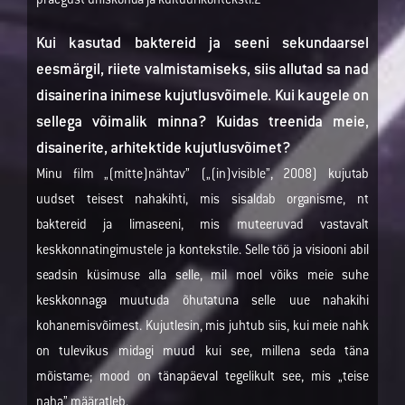
praegust ühiskonda ja kultuurikonteksti.2
Kui kasutad baktereid ja seeni sekundaarsel
eesmärgil, riiete valmistamiseks, siis allutad sa nad
disainerina inimese kujutlusvõimele. Kui kaugele on
sellega võimalik minna? Kuidas treenida meie,
disainerite, arhitektide kujutlusvõimet?
Minu film „(mitte)nähtav” („(in)visible”, 2008) kujutab
uudset teisest nahakihti, mis sisaldab organisme, nt
baktereid ja limaseeni, mis muteeruvad vastavalt
keskkonnatingimustele ja kontekstile. Selle töö ja visiooni abil
seadsin küsimuse alla selle, mil moel võiks meie suhe
keskkonnaga muutuda õhutatuna selle uue nahakihi
kohanemisvõimest. Kujutlesin, mis juhtub siis, kui meie nahk
on tulevikus midagi muud kui see, millena seda täna
mõistame; mood on tänapäeval tegelikult see, mis „teise
naha” määratleb.