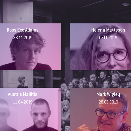
Ross Exo Adams
Helena Mattsson
28.11.2019
07.11.2019
Austris Mailitis
Mark Wigley
11.04.2019
28.03.2019